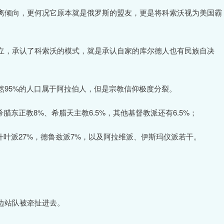
离倾向，更何况它原本就是俄罗斯的盟友，更是将科索沃视为美国霸
立，承认了科索沃的模式，就是承认自家的库尔德人也有民族自决
然95%的人口属于阿拉伯人，但是宗教信仰极度分裂。
腊东正教8%、希腊天主教6.5%，其他基督教派还有6.5%；
什叶派27%，德鲁兹派7%，以及阿拉维派、伊斯玛仪派若干。
边站队被牵扯进去。