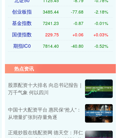
北证50
1125.45
-8.79
-0.78%
创业板指
3485.44
-77.68
-2.18%
基金指数
7241.23
-0.87
-0.01%
国债指数
229.75
+0.06
+0.03%
期指IC0
7814.40
-40.80
-0.52%
热点资讯
股票配资十大排名 向总书记报告｜
万千气象 何以四川
中国十大配资平台 惠民保“抢人”：
从增量扩张到存量角逐
正规炒股在线配资网 德天空：拜仁