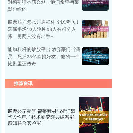
对德斯特不感兴趣，他们希望与莱
默尔续约
股票账户怎么开通杠杆 全民皆兵！
活塞半场10人轮换&8人有得分入
账！另两人没有出手~
能加杠杆的炒股平台 放弃豪门当演
员，死后23亿全捐好友！他的一生
比剧里还传奇
推荐资讯
股票公司配资 福莱新材与浙江清
华柔性电子技术研究院共建智能
感知联合实验室